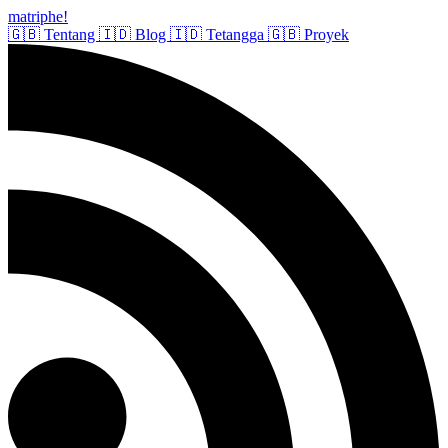
matriphe
!
🇬🇧
Tentang
🇮🇩
Blog
🇮🇩
Tetangga
🇬🇧
Proyek