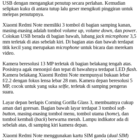
USB dengan mengangkat penutup secara perlahan. Kemudian
selipkan kuku di antara tutup lalu geser mengikuti pinggiran untuk
melepas penutupnya.
Xiaomi Redmi Note memiliki 3 tombol di bagian samping kanan,
masing-masing adalah tombol
volume up
,
volume down
, dan
power
.
Colokan USB berada di bagian bawah, lubang
jack microphone
3,5
mm terletak di atas sebelah kiri. Di bagian atas dan bawah terdapat
titik kecil yang merupakan
microphone
untuk bicara dan merekam
video.
Kamera beresolusi 13 MP terletak di bagian belakang tengah atas.
Posisinya agak menonjol dan tepat di bawahnya terdapat LED
flash
.
Kamera belakang Xiaomi Redmi Note mempunyai bukaan lebar
f/2.2 dengan fokus lensa lebar 28 mm. Kamera depan beresolusi 5
MP, cocok untuk yang suka
selfie
, terletak di samping pengeras
suara.
Layar depan berlapis Corning Gorilla Glass 3, membuatnya cukup
aman dari goresan. Bagian bawah layar terdapat 3 tombol
soft-
button
, masing-masing tombol menu, tombol utama (
home
), dan
tombol kembali (
back
) berwarna merah. Lampu indikator ada di
sebelah atas, di samping kiri kamera depan.
Xiaomi Redmi Note menggunakan kartu SIM ganda (
dual SIM
)