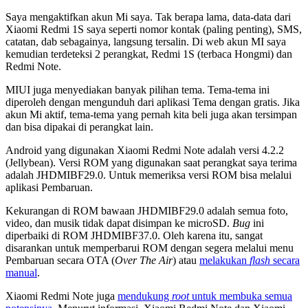
Saya mengaktifkan akun Mi saya. Tak berapa lama, data-data dari
Xiaomi Redmi 1S saya seperti nomor kontak (paling penting), SMS,
catatan, dab sebagainya, langsung tersalin. Di web akun MI saya
kemudian terdeteksi 2 perangkat, Redmi 1S (terbaca Hongmi) dan
Redmi Note.
MIUI juga menyediakan banyak pilihan tema. Tema-tema ini
diperoleh dengan mengunduh dari aplikasi Tema dengan gratis. Jika
akun Mi aktif, tema-tema yang pernah kita beli juga akan tersimpan
dan bisa dipakai di perangkat lain.
Android yang digunakan Xiaomi Redmi Note adalah versi 4.2.2
(Jellybean). Versi ROM yang digunakan saat perangkat saya terima
adalah JHDMIBF29.0. Untuk memeriksa versi ROM bisa melalui
aplikasi Pembaruan.
Kekurangan di ROM bawaan JHDMIBF29.0 adalah semua foto,
video, dan musik tidak dapat disimpan ke microSD.
Bug
ini
diperbaiki di ROM JHDMIBF37.0. Oleh karena itu, sangat
disarankan untuk memperbarui ROM dengan segera melalui menu
Pembaruan secara OTA (
Over The Air
) atau
melakukan
flash
secara
manual
.
Xiaomi Redmi Note juga
mendukung
root
untuk membuka semua