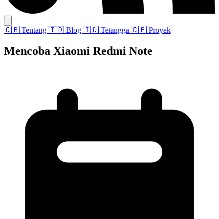
🇬🇧
Tentang
🇮🇩
Blog
🇮🇩
Tetangga
🇬🇧
Proyek
Mencoba Xiaomi Redmi Note