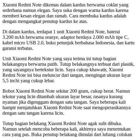
Xiaomi Redmi Note dikemas dalam kardus berwarna coklat yang
sederhana namun elegan. Saya suka dengan warna kardus karena
memberi kesan elegan dan ramah. Cara membuka kardus adalah
dengan mengangkat penutup kardus ke atas.
Di dalam kardus, terdapat 1 unit Xiaomi Redmi Note, baterai
3.200 mAh berwarna oranye, adaptor berdaya 2.000 mAh tipe C,
kabel micro USB 2.0, buku petunjuk berbahasa Indonesia, dan kartu
garansi terbatas.
Unit Xiaomi Redmi Note yang saya terima ini tutup bagian
belakangnya berwarna putih. Tutup belakangnya terbuat dari plastik,
yang sayangnya bertekstur licin. Saya cukup khawatir, Xiaomi
Redmi Note ini bisa meluncur dari tangan, mengingat ukuran layar
5,5 inchi yang cukup lebar.
Bobot Xiaomi Redmi Note sekitar 200 gram, cukup berat. Namun
tekstur yang licin ditambah ukuran layar besar, rasanya kurang
nyaman jika digenggam dengan satu tangan. Saya beberapa kali
hampir menjatuhkan Xiaomi Redmi Note saat mengoperasikannya
dengan satu tangan karena licin.
Tutup bagian belakang Xiaomi Redmi Note agak sulit dibuka.
Namun setelah mencoba beberapa kali, akhirnya saya menemukan
cara yang pas. Buka penutup belakang dimulai dari lubang colokan