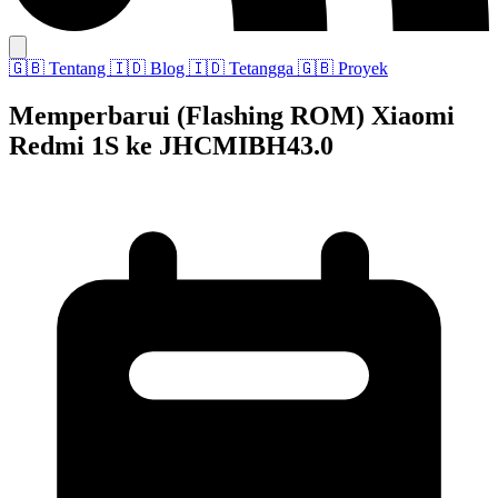
🇬🇧
Tentang
🇮🇩
Blog
🇮🇩
Tetangga
🇬🇧
Proyek
Memperbarui (Flashing ROM) Xiaomi
Redmi 1S ke JHCMIBH43.0