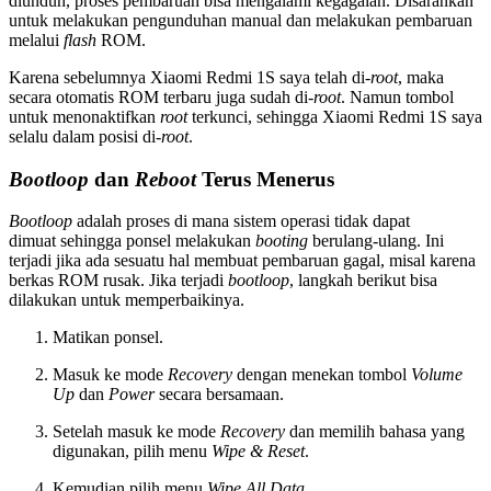
diunduh, proses pembaruan bisa mengalami kegagalan. Disarankan
untuk melakukan pengunduhan manual dan melakukan pembaruan
melalui
flash
ROM.
Karena sebelumnya Xiaomi Redmi 1S saya telah di-
root
, maka
secara otomatis ROM terbaru juga sudah di-
root
. Namun tombol
untuk menonaktifkan
root
terkunci, sehingga Xiaomi Redmi 1S saya
selalu dalam posisi di-
root
.
Bootloop
dan
Reboot
Terus Menerus
Bootloop
adalah proses di mana sistem operasi tidak dapat
dimuat sehingga ponsel melakukan
booting
berulang-ulang. Ini
terjadi jika ada sesuatu hal membuat pembaruan gagal, misal karena
berkas ROM rusak. Jika terjadi
bootloop
, langkah berikut bisa
dilakukan untuk memperbaikinya.
Matikan ponsel.
Masuk ke mode
Recovery
dengan menekan tombol
Volume
Up
dan
Power
secara bersamaan.
Setelah masuk ke mode
Recovery
dan memilih bahasa yang
digunakan, pilih menu
Wipe & Reset
.
Kemudian pilih menu
Wipe All Data
.