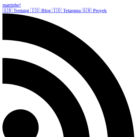
matriphe
!
🇬🇧
Tentang
🇮🇩
Blog
🇮🇩
Tetangga
🇬🇧
Proyek