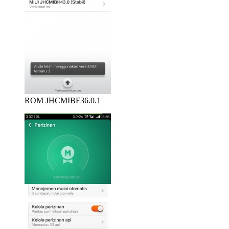
ROM JHCMIBF36.0.1