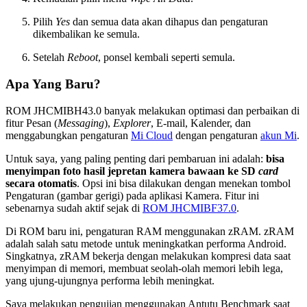
Pilih
Yes
dan semua data akan dihapus dan pengaturan
dikembalikan ke semula.
Setelah
Reboot
, ponsel kembali seperti semula.
Apa Yang Baru?
ROM JHCMIBH43.0 banyak melakukan optimasi dan perbaikan di
fitur Pesan (
Messaging
),
Explorer
, E-mail, Kalender, dan
menggabungkan pengaturan
Mi Cloud
dengan pengaturan
akun Mi
.
Untuk saya, yang paling penting dari pembaruan ini adalah:
bisa
menyimpan foto hasil jepretan kamera bawaan ke SD
card
secara otomatis
. Opsi ini bisa dilakukan dengan menekan tombol
Pengaturan (gambar gerigi) pada aplikasi Kamera. Fitur ini
sebenarnya sudah aktif sejak di
ROM JHCMIBF37.0
.
Di ROM baru ini, pengaturan RAM menggunakan zRAM. zRAM
adalah salah satu metode untuk meningkatkan performa Android.
Singkatnya, zRAM bekerja dengan melakukan kompresi data saat
menyimpan di memori, membuat seolah-olah memori lebih lega,
yang ujung-ujungnya performa lebih meningkat.
Saya melakukan pengujian menggunakan Antutu Benchmark saat