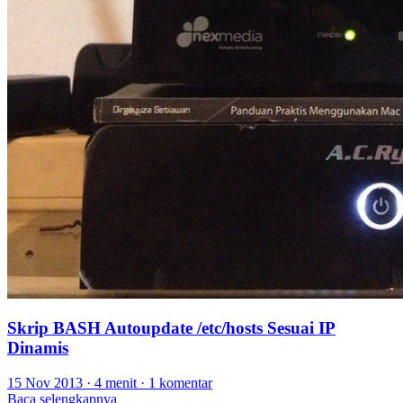
Skrip BASH Autoupdate /etc/hosts Sesuai IP
Dinamis
15 Nov 2013
·
4 menit
·
1 komentar
Baca selengkapnya