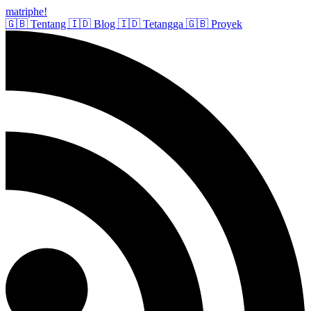
matriphe
!
🇬🇧
Tentang
🇮🇩
Blog
🇮🇩
Tetangga
🇬🇧
Proyek