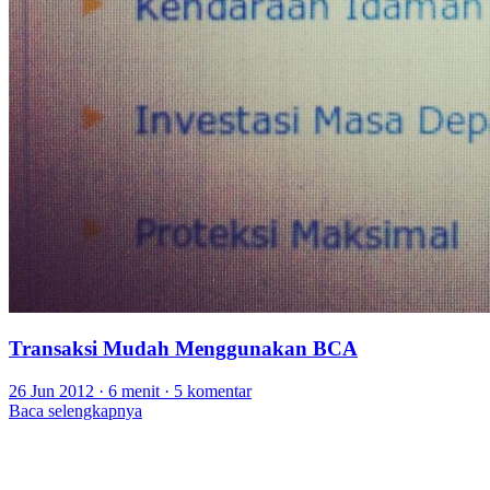
Transaksi Mudah Menggunakan BCA
26 Jun 2012
·
6 menit
·
5 komentar
Baca selengkapnya