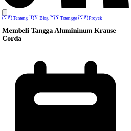
🇬🇧
Tentang
🇮🇩
Blog
🇮🇩
Tetangga
🇬🇧
Proyek
Membeli Tangga Alumininum Krause
Corda