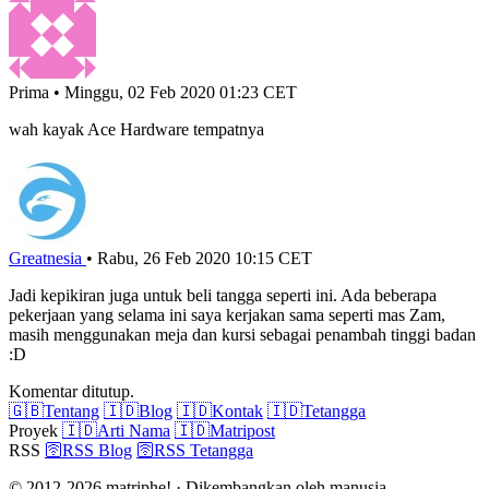
Prima
•
Minggu, 02 Feb 2020 01:23 CET
wah kayak Ace Hardware tempatnya
Greatnesia
•
Rabu, 26 Feb 2020 10:15 CET
Jadi kepikiran juga untuk beli tangga seperti ini. Ada beberapa
pekerjaan yang selama ini saya kerjakan sama seperti mas Zam,
masih menggunakan meja dan kursi sebagai penambah tinggi badan
:D
Komentar ditutup.
🇬🇧
Tentang
🇮🇩
Blog
🇮🇩
Kontak
🇮🇩
Tetangga
Proyek
🇮🇩
Arti Nama
🇮🇩
Matripost
RSS
🛜
RSS Blog
🛜
RSS Tetangga
© 2012-2026 matriphe! · Dikembangkan oleh manusia,