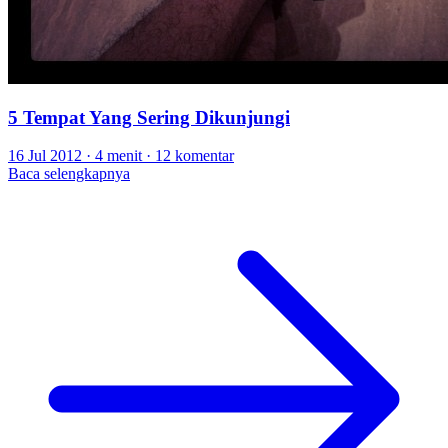
5 Tempat Yang Sering Dikunjungi
16 Jul 2012
·
4 menit
·
12 komentar
Baca selengkapnya