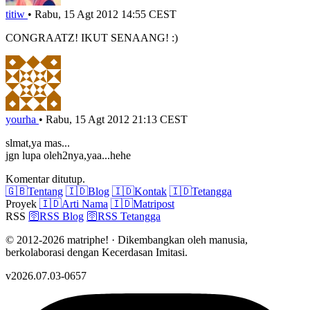
titiw
•
Rabu, 15 Agt 2012 14:55 CEST
CONGRAATZ! IKUT SENAANG! :)
yourha
•
Rabu, 15 Agt 2012 21:13 CEST
slmat,ya mas...
jgn lupa oleh2nya,yaa...hehe
Komentar ditutup.
🇬🇧
Tentang
🇮🇩
Blog
🇮🇩
Kontak
🇮🇩
Tetangga
Proyek
🇮🇩
Arti Nama
🇮🇩
Matripost
RSS
🛜
RSS Blog
🛜
RSS Tetangga
© 2012-2026 matriphe! · Dikembangkan oleh manusia,
berkolaborasi dengan Kecerdasan Imitasi.
v2026.07.03-0657