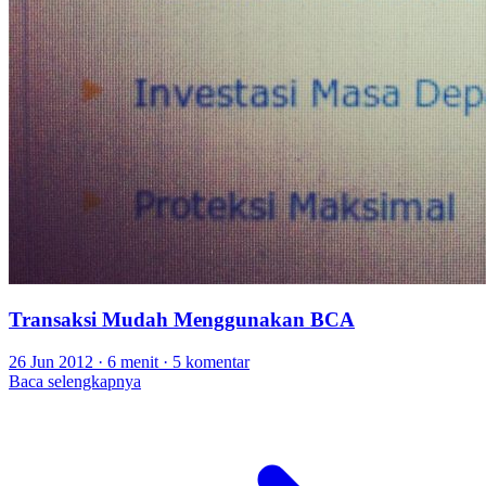
Transaksi Mudah Menggunakan BCA
26 Jun 2012
·
6 menit
·
5 komentar
Baca selengkapnya