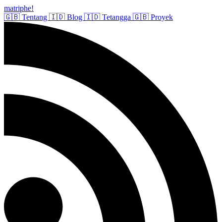
matriphe
!
🇬🇧
Tentang
🇮🇩
Blog
🇮🇩
Tetangga
🇬🇧
Proyek