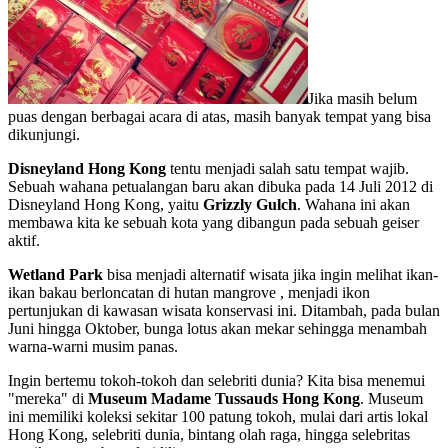
Jika masih belum
puas dengan berbagai acara di atas, masih banyak tempat yang bisa
dikunjungi.
Disneyland Hong Kong
tentu menjadi salah satu tempat wajib.
Sebuah wahana petualangan baru akan dibuka pada 14 Juli 2012 di
Disneyland Hong Kong, yaitu
Grizzly Gulch
. Wahana ini akan
membawa kita ke sebuah kota yang dibangun pada sebuah geiser
aktif.
Wetland Park
bisa menjadi alternatif wisata jika ingin melihat ikan-
ikan bakau berloncatan di hutan mangrove , menjadi ikon
pertunjukan di kawasan wisata konservasi ini. Ditambah, pada bulan
Juni hingga Oktober, bunga lotus akan mekar sehingga menambah
warna-warni musim panas.
Ingin bertemu tokoh-tokoh dan selebriti dunia? Kita bisa menemui
"mereka" di
Museum Madame Tussauds Hong Kong
. Museum
ini memiliki koleksi sekitar 100 patung tokoh, mulai dari artis lokal
Hong Kong, selebriti dunia, bintang olah raga, hingga selebritas