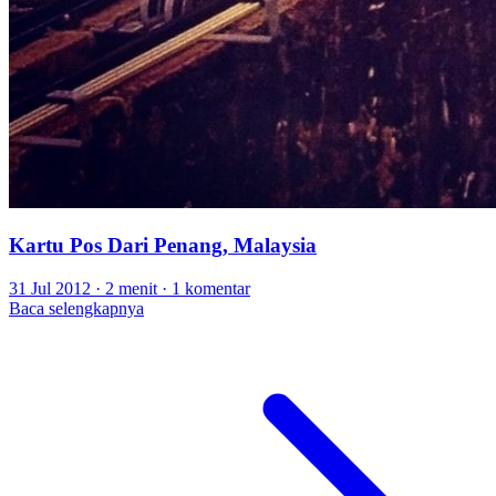
Kartu Pos Dari Penang, Malaysia
31 Jul 2012
·
2 menit
·
1 komentar
Baca selengkapnya