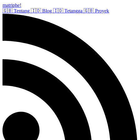
matriphe
!
🇬🇧
Tentang
🇮🇩
Blog
🇮🇩
Tetangga
🇬🇧
Proyek