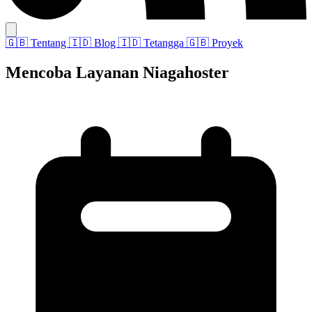
🇬🇧
Tentang
🇮🇩
Blog
🇮🇩
Tetangga
🇬🇧
Proyek
Mencoba Layanan Niagahoster