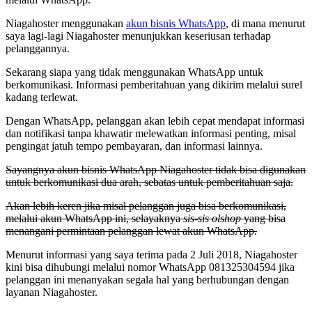
Niagahoster menggunakan
akun bisnis WhatsApp
, di mana menurut
saya lagi-lagi Niagahoster menunjukkan keseriusan terhadap
pelanggannya.
Sekarang siapa yang tidak menggunakan WhatsApp untuk
berkomunikasi. Informasi pemberitahuan yang dikirim melalui surel
kadang terlewat.
Dengan WhatsApp, pelanggan akan lebih cepat mendapat informasi
dan notifikasi tanpa khawatir melewatkan informasi penting, misal
pengingat jatuh tempo pembayaran, dan informasi lainnya.
Sayangnya akun bisnis WhatsApp Niagahoster tidak bisa digunakan
untuk berkomunikasi dua arah, sebatas untuk pemberitahuan saja.
Akan lebih keren jika misal pelanggan juga bisa berkomunikasi,
melalui akun WhatsApp ini, selayaknya
sis-sis olshop
yang bisa
menangani permintaan pelanggan lewat akun WhatsApp.
Menurut informasi yang saya terima pada 2 Juli 2018, Niagahoster
kini bisa dihubungi melalui nomor WhatsApp 081325304594 jika
pelanggan ini menanyakan segala hal yang berhubungan dengan
layanan Niagahoster.