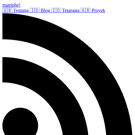
matriphe
!
🇬🇧
Tentang
🇮🇩
Blog
🇮🇩
Tetangga
🇬🇧
Proyek