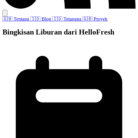
🇬🇧
Tentang
🇮🇩
Blog
🇮🇩
Tetangga
🇬🇧
Proyek
Bingkisan Liburan dari HelloFresh