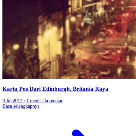
Kartu Pos Dari Edinburgh, Britania Raya
9 Jul 2012
·
1 menit
·
komentar
Baca selengkapnya