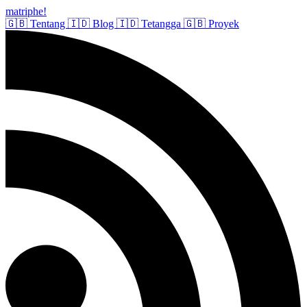
matriphe
!
🇬🇧
Tentang
🇮🇩
Blog
🇮🇩
Tetangga
🇬🇧
Proyek