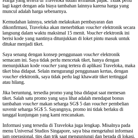
Harga yang tertera di Traveloka sudah termasuk pajak. Tidak perlu
lagi kaget dengan ada biaya tambahan lainnya karena harga yang
muncul adalah harga sebenarnya.
Kemudahan lainnya, setelah melakukan pembayaran dan
dikonfirmasi, Traveloka akan menerbitkan
voucher
elektronik secara
langsung dalam waktu maksimal 15 menit.
Voucher
elektronik ini
berisi kode yang nantinya ditunjukkan di loket pintu masuk untuk
ditukar menjadi tiket.
Saya senang dengan konsep penggunaan
voucher
elektronik
semacam ini. Saya tidak perlu mencetak tiket, hanya dengan
menunjukkan kode
voucher
yang tertera di aplikasi Traveloka, maka
tiket bisa didapat. Selain mengurangi penggunaan kertas, dengan
voucher
elektronik, saya tidak perlu lagi khawatir tiket tertinggal
atau hilang.
Jika beruntung, tersedia promo yang bisa didapat saat memesan
tiket. Salah satu promo yang saya lihat adalah mendapat bonus
tambahan
voucher
makan seharga SG$ 5 dan
voucher
pembelian
suvenir seharga SG$ 5. Sayangnya, promo ini tidak berlaku di
tanggal kunjungan yang kami rencanakan.
Informasi yang tersedia di Traveloka juga lengkap. Misalnya pada
menu Universal Studios Singapore, saya bisa mengetahui informasi
jam operasional, tips dan trik saat mengunjungi dan berada di lokasi,