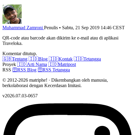
Muhammad Zamroni
Penulis
•
Sabtu, 21 Sep 2019 14:46 CEST
QR-code atau barcode akan dikirim ke e-mail atau di aplikasi
Traveloka.
Komentar ditutup.
🇬🇧
Tentang
🇮🇩
Blog
🇮🇩
Kontak
🇮🇩
Tetangga
Proyek
🇮🇩
Arti Nama
🇮🇩
Matripost
RSS
🛜
RSS Blog
🛜
RSS Tetangga
© 2012-2026 matriphe! · Dikembangkan oleh manusia,
berkolaborasi dengan Kecerdasan Imitasi.
v2026.07.03-0657