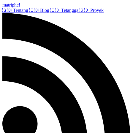
matriphe
!
🇬🇧
Tentang
🇮🇩
Blog
🇮🇩
Tetangga
🇬🇧
Proyek