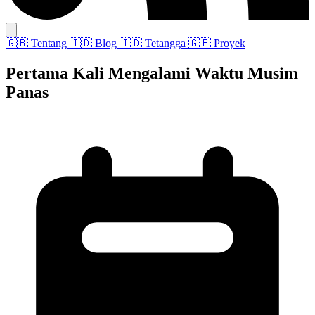
🇬🇧
Tentang
🇮🇩
Blog
🇮🇩
Tetangga
🇬🇧
Proyek
Pertama Kali Mengalami Waktu Musim
Panas