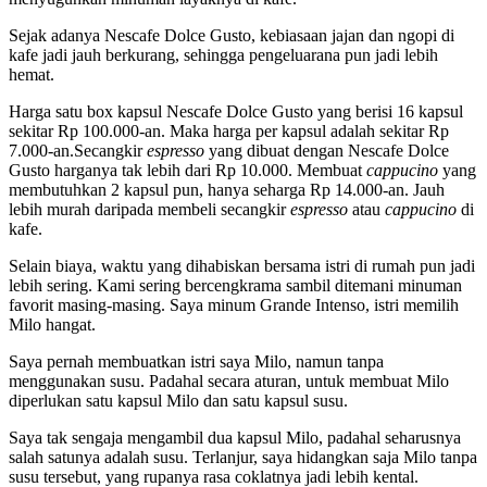
Sejak adanya Nescafe Dolce Gusto, kebiasaan jajan dan ngopi di
kafe jadi jauh berkurang, sehingga pengeluarana pun jadi lebih
hemat.
Harga satu box kapsul Nescafe Dolce Gusto yang berisi 16 kapsul
sekitar Rp 100.000-an. Maka harga per kapsul adalah sekitar Rp
7.000-an.Secangkir
espresso
yang dibuat dengan Nescafe Dolce
Gusto harganya tak lebih dari Rp 10.000. Membuat
cappucino
yang
membutuhkan 2 kapsul pun, hanya seharga Rp 14.000-an. Jauh
lebih murah daripada membeli secangkir
espresso
atau
cappucino
di
kafe.
Selain biaya, waktu yang dihabiskan bersama istri di rumah pun jadi
lebih sering. Kami sering bercengkrama sambil ditemani minuman
favorit masing-masing. Saya minum Grande Intenso, istri memilih
Milo hangat.
Saya pernah membuatkan istri saya Milo, namun tanpa
menggunakan susu. Padahal secara aturan, untuk membuat Milo
diperlukan satu kapsul Milo dan satu kapsul susu.
Saya tak sengaja mengambil dua kapsul Milo, padahal seharusnya
salah satunya adalah susu. Terlanjur, saya hidangkan saja Milo tanpa
susu tersebut, yang rupanya rasa coklatnya jadi lebih kental.