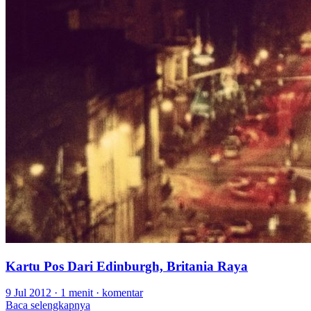
Kartu Pos Dari Edinburgh, Britania Raya
9 Jul 2012
·
1 menit
·
komentar
Baca selengkapnya