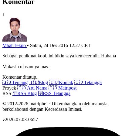
Komentar
1
MbahTekno
•
Sabtu, 24 Des 2016 12:27 CET
Sebagai penikmat kopi, ini bikin saya kemecer nih. Hahaha
Makasih ulasannya mas.
Komentar ditutup.
🇬🇧
Tentang
🇮🇩
Blog
🇮🇩
Kontak
🇮🇩
Tetangga
Proyek
🇮🇩
Arti Nama
🇮🇩
Matripost
RSS
🛜
RSS Blog
🛜
RSS Tetangga
© 2012-2026 matriphe! · Dikembangkan oleh manusia,
berkolaborasi dengan Kecerdasan Imitasi.
v2026.07.03-0657