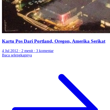
Kartu Pos Dari Portland, Oregon, Amerika Serikat
4 Jul 2012
·
2 menit
·
3 komentar
Baca selengkapnya