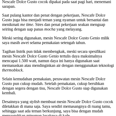
Nescafe Dolce Gusto cocok dipakai pada saat pagi hari, menemani
sarapan.
Saat pulang kantor dan penat dengan pekerjaan, Nescafe Dolce
Gusto juga bisa menjadi teman yang nyaman untuk bersantai dan
menikmati
me time
. Stres dan penat pekerjaan seakan menguap
seiring dengan uap panas
mocha
yang melayang.
Meski sering digunakan, mesin Nescafe Dolce Gusto Genio milik
saya masih awet selama pemakaian setengah tahun.
Tagihan listrik pun tidak membengkak, meski secara spesifikasi
mesin Nescafe Dolce Gusto Genio tertulis daya maksimalnya
mencapai 1.500 watt, namun daya ini hanya digunakan saat
memanaskan atau mendinginkan air dengan menggunakan teknologi
thermoblock
.
Selain kemudahan pemakaian, perawatan mesin Nescafe Dolce
Gusto pun cukup mudah. Setelah pemakaian, cukup bersihkan
dengan segera dengan tisu, Nescafe Dolce Gusto siap digunakan
kembali.
Desainnya yang
stylish
membuat mesin Nescafe Dolce Gusto cocok
diletakkan di mana saja. Saya sendiri memasangnya di ruang tamu,
sehingga saat ada teman berkunjung, saya bisa dengan mudah
menyuguhkan minuman layaknya di kafe.