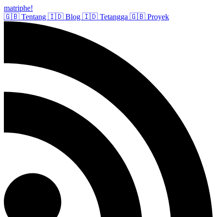
matriphe
!
🇬🇧
Tentang
🇮🇩
Blog
🇮🇩
Tetangga
🇬🇧
Proyek