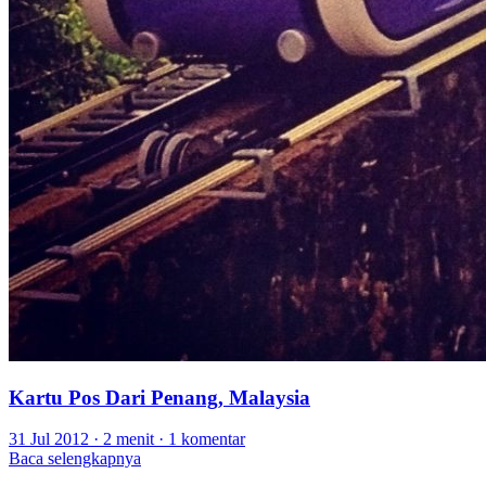
Kartu Pos Dari Penang, Malaysia
31 Jul 2012
·
2 menit
·
1 komentar
Baca selengkapnya