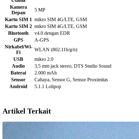
Utama
Kamera
5 MP
Depan
Kartu SIM 1
mikro SIM 4G/LTE, GSM
Kartu SIM 2
mikro SIM 4G/LTE, GSM
Bluetooth
v4.0 dengan EDR
GPS
A-GPS
Nirkabel/Wi-
WLAN (802.11b/g/n)
Fi
USB
mikro 2.0
Audio
3,5 mm jack stereo, DTS Studio Sound
Baterai
2.000 mAh
Sensor
Cahaya, Sensor G, Sensor Proximitas
Android
5.1.1 Lolipop
Artikel Terkait