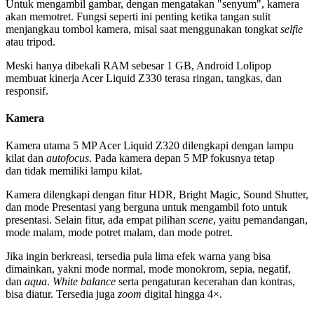
Untuk mengambil gambar, dengan mengatakan "senyum", kamera
akan memotret. Fungsi seperti ini penting ketika tangan sulit
menjangkau tombol kamera, misal saat menggunakan tongkat
selfie
atau tripod.
Meski hanya dibekali RAM sebesar 1 GB, Android Lolipop
membuat kinerja Acer Liquid Z330 terasa ringan, tangkas, dan
responsif.
Kamera
Kamera utama 5 MP Acer Liquid Z320 dilengkapi dengan lampu
kilat dan
autofocus
. Pada kamera depan 5 MP fokusnya tetap
dan tidak memiliki lampu kilat.
Kamera dilengkapi dengan fitur HDR, Bright Magic, Sound Shutter,
dan mode Presentasi yang berguna untuk mengambil foto untuk
presentasi. Selain fitur, ada empat pilihan
scene
, yaitu pemandangan,
mode malam, mode potret malam, dan mode potret.
Jika ingin berkreasi, tersedia pula lima efek warna yang bisa
dimainkan, yakni mode normal, mode monokrom, sepia, negatif,
dan
aqua
.
White balance
serta pengaturan kecerahan dan kontras,
bisa diatur. Tersedia juga
zoom
digital hingga 4×.