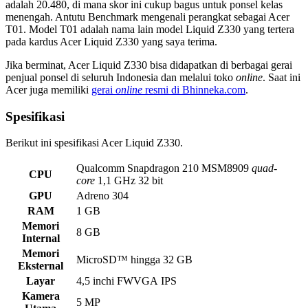
adalah 20.480, di mana skor ini cukup bagus untuk ponsel kelas
menengah. Antutu Benchmark mengenali perangkat sebagai Acer
T01. Model T01 adalah nama lain model Liquid Z330 yang tertera
pada kardus Acer Liquid Z330 yang saya terima.
Jika berminat, Acer Liquid Z330 bisa didapatkan di berbagai gerai
penjual ponsel di seluruh Indonesia dan melalui toko
online
. Saat ini
Acer juga memiliki
gerai
online
resmi di Bhinneka.com
.
Spesifikasi
Berikut ini spesifikasi Acer Liquid Z330.
Qualcomm Snapdragon 210 MSM8909
quad-
CPU
core
1,1 GHz 32 bit
GPU
Adreno 304
RAM
1 GB
Memori
8 GB
Internal
Memori
MicroSD™ hingga 32 GB
Eksternal
Layar
4,5 inchi FWVGA IPS
Kamera
5 MP