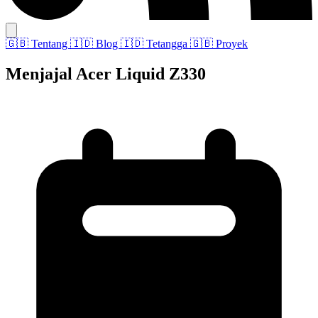
🇬🇧
Tentang
🇮🇩
Blog
🇮🇩
Tetangga
🇬🇧
Proyek
Menjajal Acer Liquid Z330