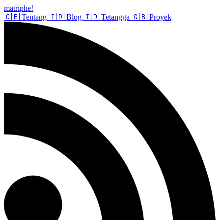
matriphe
!
🇬🇧
Tentang
🇮🇩
Blog
🇮🇩
Tetangga
🇬🇧
Proyek