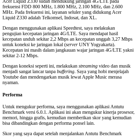
Acer Liquid Z330 sudah mendukung jaringan 4G/LTE pada
frekuensi FDD 800 MHz, 1.800 MHz, 2.100 MHz, dan 2.600
MHz. Pada frekuensi ini, layanan seluler yang didukung Acer
Liquid Z330 adalah Telkomsel, Indosat, dan XL.
Dengan menggunakan aplikasi Speedtest, saya melakukan
pengujian kecepatan jaringan 4G/LTE. Saya mendapat hasil
kecepatan unduh sekitar 2,2 Mbps an kecepatan unggah 3,27 Mbps
untuk koneksi ke jaringan lokal (
server
UNY Yogyakarta).
Kecepatan ini masih dalam jangkauan wajar jaringan 4G/LTE yakni
sekitar 2-12 Mbps.
Dengan koneksi seperti ini, melakukan
streaming
video dan musik
menjadi sangat lancar tanpa
buffering
. Saya yang hobi menjelajah
Youtube dan mendengarkan musik lewat Apple Music merasa
nyaman.
Performa
Untuk mengukur performa, saya menggunakan aplikasi Antutu
Benchmark versi 6.0.1. Aplikasi ini akan mengukur kinerja prosesor,
memori, hingga grafis, kemudian memberikan skor yang kemudian
bisa dibandingkan dengan performa ponsel lain.
Skor yang saya dapat setelah menjalankan Antutu Benchmark