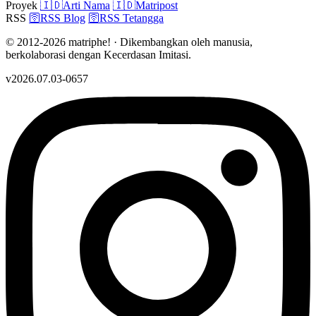
Proyek
🇮🇩
Arti Nama
🇮🇩
Matripost
RSS
🛜
RSS Blog
🛜
RSS Tetangga
© 2012-2026 matriphe! · Dikembangkan oleh manusia,
berkolaborasi dengan Kecerdasan Imitasi.
v2026.07.03-0657