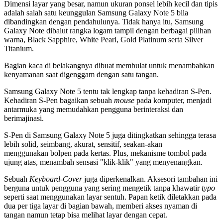
Dimensi layar yang besar, namun ukuran ponsel lebih kecil dan tipis
adalah salah satu keunggulan Samsung Galaxy Note 5 bila
dibandingkan dengan pendahulunya. Tidak hanya itu, Samsung
Galaxy Note dibalut rangka logam tampil dengan berbagai pilihan
warna, Black Sapphire, White Pearl, Gold Platinum serta Silver
Titanium.
Bagian kaca di belakangnya dibuat membulat untuk menambahkan
kenyamanan saat digenggam dengan satu tangan.
Samsung Galaxy Note 5 tentu tak lengkap tanpa kehadiran S-Pen.
Kehadiran S-Pen bagaikan sebuah
mouse
pada komputer, menjadi
antarmuka yang memudahkan pengguna berinteraksi dan
berimajinasi.
S-Pen di Samsung Galaxy Note 5 juga ditingkatkan sehingga terasa
lebih solid, seimbang, akurat, sensitif, seakan-akan
menggunakan bolpen pada kertas. Plus, mekanisme tombol pada
ujung atas, menambah sensasi "klik-klik" yang menyenangkan.
Sebuah
Keyboard-Cover
juga diperkenalkan. Aksesori tambahan ini
berguna untuk pengguna yang sering mengetik tanpa khawatir
typo
seperti saat menggunakan layar sentuh. Papan ketik diletakkan pada
dua per tiga layar di bagian bawah, memberi akses nyaman di
tangan namun tetap bisa melihat layar dengan cepat.