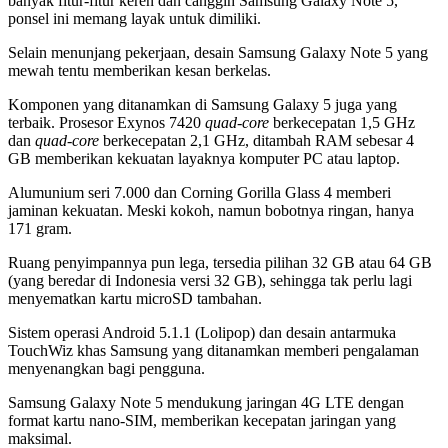
banyak fitur-fitur keren dan canggih Samsung Galaxy Note 5,
ponsel ini memang layak untuk dimiliki.
Selain menunjang pekerjaan, desain Samsung Galaxy Note 5 yang
mewah tentu memberikan kesan berkelas.
Komponen yang ditanamkan di Samsung Galaxy 5 juga yang
terbaik. Prosesor Exynos 7420
quad-core
berkecepatan 1,5 GHz
dan
quad-core
berkecepatan 2,1 GHz, ditambah RAM sebesar 4
GB memberikan kekuatan layaknya komputer PC atau laptop.
Alumunium seri 7.000 dan Corning Gorilla Glass 4 memberi
jaminan kekuatan. Meski kokoh, namun bobotnya ringan, hanya
171 gram.
Ruang penyimpannya pun lega, tersedia pilihan 32 GB atau 64 GB
(yang beredar di Indonesia versi 32 GB), sehingga tak perlu lagi
menyematkan kartu microSD tambahan.
Sistem operasi Android 5.1.1 (Lolipop) dan desain antarmuka
TouchWiz khas Samsung yang ditanamkan memberi pengalaman
menyenangkan bagi pengguna.
Samsung Galaxy Note 5 mendukung jaringan 4G LTE dengan
format kartu nano-SIM, memberikan kecepatan jaringan yang
maksimal.