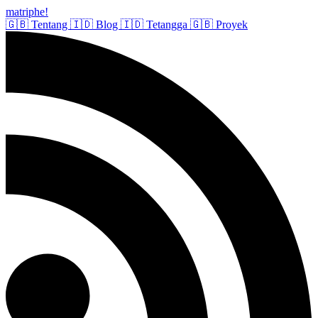
matriphe
!
🇬🇧
Tentang
🇮🇩
Blog
🇮🇩
Tetangga
🇬🇧
Proyek