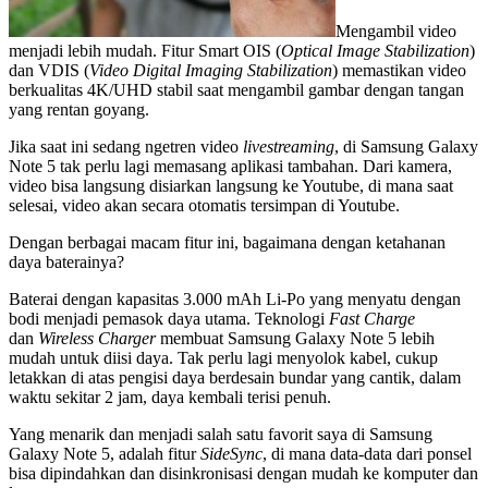
Mengambil video
menjadi lebih mudah. Fitur Smart OIS (
Optical Image Stabilization
)
dan VDIS (
Video Digital Imaging Stabilization
) memastikan video
berkualitas 4K/UHD stabil saat mengambil gambar dengan tangan
yang rentan goyang.
Jika saat ini sedang ngetren video
livestreaming
, di Samsung Galaxy
Note 5 tak perlu lagi memasang aplikasi tambahan. Dari kamera,
video bisa langsung disiarkan langsung ke Youtube, di mana saat
selesai, video akan secara otomatis tersimpan di Youtube.
Dengan berbagai macam fitur ini, bagaimana dengan ketahanan
daya baterainya?
Baterai dengan kapasitas 3.000 mAh Li-Po yang menyatu dengan
bodi menjadi pemasok daya utama. Teknologi
Fast Charge
dan
Wireless Charger
membuat Samsung Galaxy Note 5 lebih
mudah untuk diisi daya. Tak perlu lagi menyolok kabel, cukup
letakkan di atas pengisi daya berdesain bundar yang cantik, dalam
waktu sekitar 2 jam, daya kembali terisi penuh.
Yang menarik dan menjadi salah satu favorit saya di Samsung
Galaxy Note 5, adalah fitur
SideSync
, di mana data-data dari ponsel
bisa dipindahkan dan disinkronisasi dengan mudah ke komputer dan