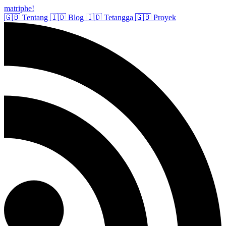
matriphe
!
🇬🇧
Tentang
🇮🇩
Blog
🇮🇩
Tetangga
🇬🇧
Proyek