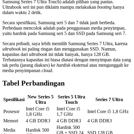
Samsung Series 7 Ultra Touch) adalah pilihan yang pantas.
Ultrabook seri ini pun diklaim mampu melakukan
booting
hanya
dalam waktu 2 detik.
Secara spesifikasi, Samsung seri 5 dan 7 tidak jauh berbeda.
Perbedaan mencolok adalah pada penggunaan media penyimpan,
yaitu hardisk pada Samsung seri 5 dan SSD pada Samsung seri 7.
Secara pribadi, saya lebih memilih Samsung Series 7 Ultra, karena
ultrabook
ini paling ringan dan menggunakan SSD. Namun,
kapasitas dari
ultrabook
ini tidak banyak, hanya 128 GB.
Terbatasnya kapasitas ini biasa diatasi dengan menyimpan data yang
tak perlu (jarang diakses) ke
hardisk
eksternal atau mengunggah ke
media penyimpanan
cloud
.
Tabel Perbandingan
New Series 5
Series 5 Ultra
Spesifikasi
Series 7 Ultra
Ultra
Touch
Intel Core i5
Intel Core i5
Prosesor
Intel Core i5 1,8 GHz
1,8 GHz
1,7 GHz
Memori
4 GB DDR3
4 GB DDR3
4 GB DDR3
Hardisk 500
Media
Hardisk 500
GB + SSD 24
SSD 128 GB