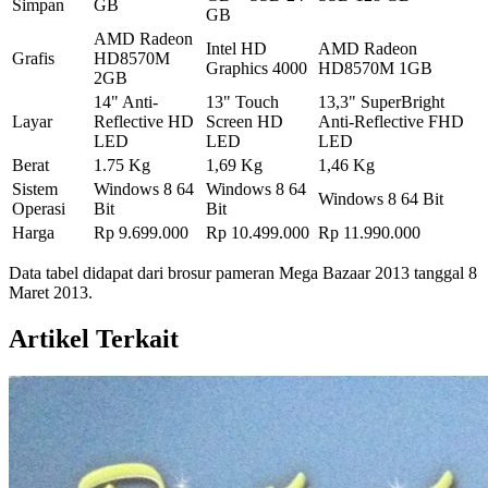
Simpan
GB
GB
AMD Radeon
Intel HD
AMD Radeon
Grafis
HD8570M
Graphics 4000
HD8570M 1GB
2GB
14" Anti-
13" Touch
13,3" SuperBright
Layar
Reflective HD
Screen HD
Anti-Reflective FHD
LED
LED
LED
Berat
1.75 Kg
1,69 Kg
1,46 Kg
Sistem
Windows 8 64
Windows 8 64
Windows 8 64 Bit
Operasi
Bit
Bit
Harga
Rp 9.699.000
Rp 10.499.000
Rp 11.990.000
Data tabel didapat dari brosur pameran Mega Bazaar 2013 tanggal 8
Maret 2013.
Artikel Terkait