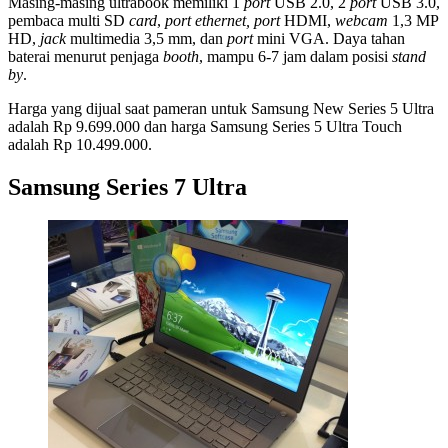
Masing-masing ultrabook memiliki 1
port
USB 2.0, 2
port
USB 3.0,
pembaca multi SD
card
,
port ethernet,
port
HDMI,
webcam
1,3 MP
HD,
jack
multimedia 3,5 mm, dan
port
mini VGA. Daya tahan
baterai menurut penjaga
booth
, mampu 6-7 jam dalam posisi
stand
by
.
Harga yang dijual saat pameran untuk Samsung New Series 5 Ultra
adalah Rp 9.699.000 dan harga Samsung Series 5 Ultra Touch
adalah Rp 10.499.000.
Samsung Series 7 Ultra