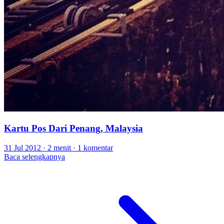
Kartu Pos Dari Penang, Malaysia
31 Jul 2012
·
2 menit
·
1 komentar
Baca selengkapnya