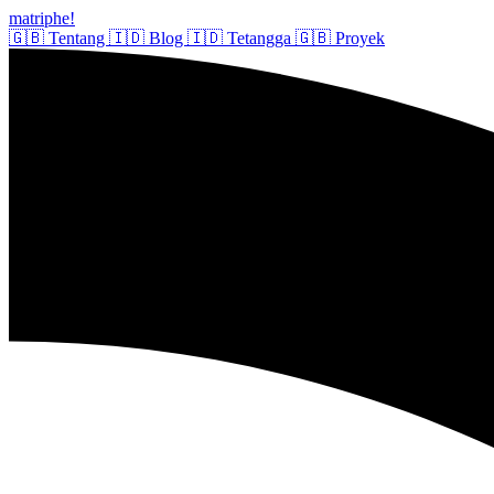
matriphe
!
🇬🇧
Tentang
🇮🇩
Blog
🇮🇩
Tetangga
🇬🇧
Proyek