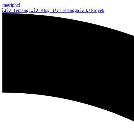
matriphe
!
🇬🇧
Tentang
🇮🇩
Blog
🇮🇩
Tetangga
🇬🇧
Proyek