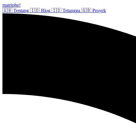
matriphe
!
🇬🇧
Tentang
🇮🇩
Blog
🇮🇩
Tetangga
🇬🇧
Proyek