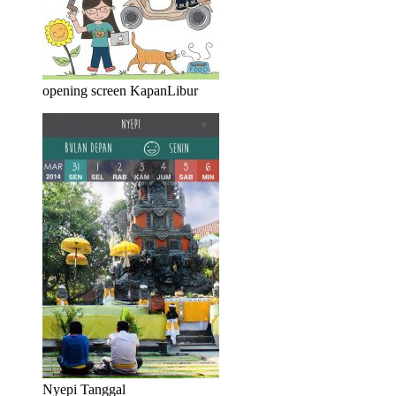
opening screen KapanLibur
Nyepi Tanggal