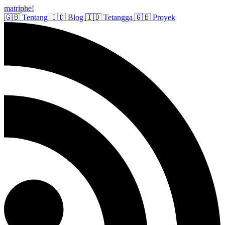
matriphe
!
🇬🇧
Tentang
🇮🇩
Blog
🇮🇩
Tetangga
🇬🇧
Proyek