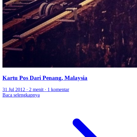
Kartu Pos Dari Penang, Malaysia
31 Jul 2012
·
2 menit
·
1 komentar
Baca selengkapnya