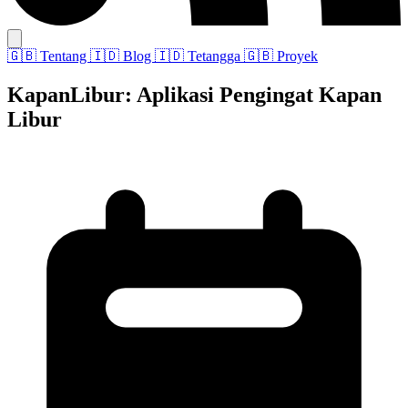
🇬🇧
Tentang
🇮🇩
Blog
🇮🇩
Tetangga
🇬🇧
Proyek
KapanLibur: Aplikasi Pengingat Kapan
Libur