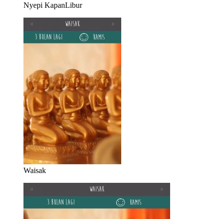
Nyepi KapanLibur
Waisak