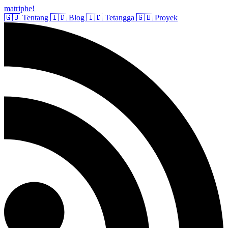
matriphe
!
🇬🇧
Tentang
🇮🇩
Blog
🇮🇩
Tetangga
🇬🇧
Proyek