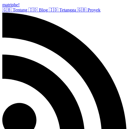
matriphe
!
🇬🇧
Tentang
🇮🇩
Blog
🇮🇩
Tetangga
🇬🇧
Proyek