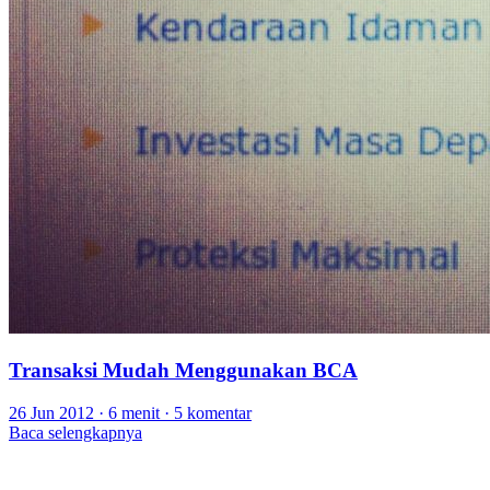
Transaksi Mudah Menggunakan BCA
26 Jun 2012
·
6 menit
·
5 komentar
Baca selengkapnya