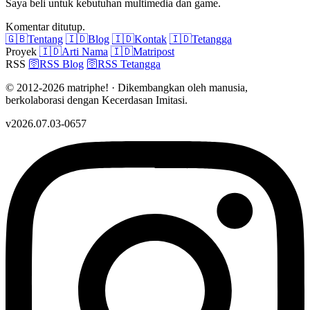
Saya beli untuk kebutuhan multimedia dan game.
Komentar ditutup.
🇬🇧
Tentang
🇮🇩
Blog
🇮🇩
Kontak
🇮🇩
Tetangga
Proyek
🇮🇩
Arti Nama
🇮🇩
Matripost
RSS
🛜
RSS Blog
🛜
RSS Tetangga
© 2012-2026 matriphe! · Dikembangkan oleh manusia,
berkolaborasi dengan Kecerdasan Imitasi.
v2026.07.03-0657