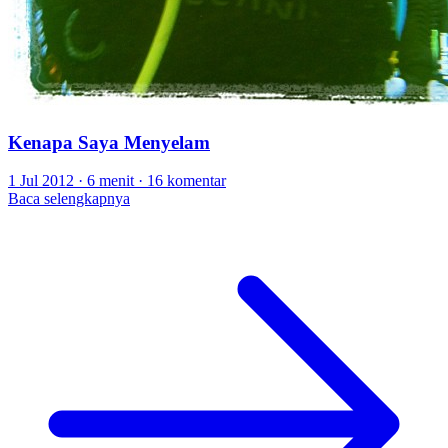
Kenapa Saya Menyelam
1 Jul 2012
·
6 menit
·
16 komentar
Baca selengkapnya