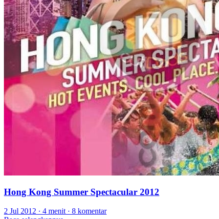
Hong Kong Summer Spectacular 2012
2 Jul 2012
·
4 menit
·
8 komentar