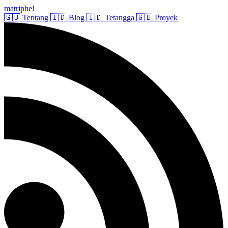
matriphe
!
🇬🇧
Tentang
🇮🇩
Blog
🇮🇩
Tetangga
🇬🇧
Proyek