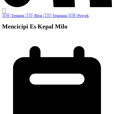
🇬🇧
Tentang
🇮🇩
Blog
🇮🇩
Tetangga
🇬🇧
Proyek
Mencicipi Es Kepal Milo