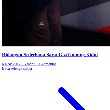
Hidangan Sederhana Sarat Gizi Gunung Kidul
6 Nov 2012
·
5 menit
·
4 komentar
Baca selengkapnya