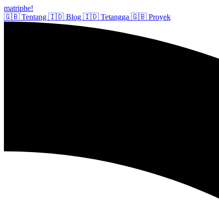
matriphe
!
🇬🇧
Tentang
🇮🇩
Blog
🇮🇩
Tetangga
🇬🇧
Proyek