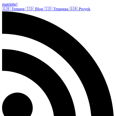
matriphe
!
🇬🇧
Tentang
🇮🇩
Blog
🇮🇩
Tetangga
🇬🇧
Proyek