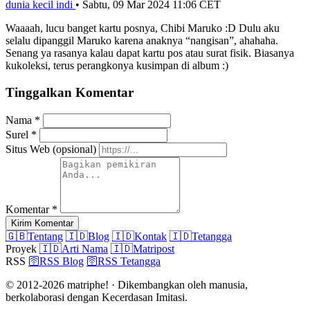
dunia kecil indi
•
Sabtu, 09 Mar 2024 11:06 CET
Waaaah, lucu banget kartu posnya, Chibi Maruko :D Dulu aku
selalu dipanggil Maruko karena anaknya “nangisan”, ahahaha.
Senang ya rasanya kalau dapat kartu pos atau surat fisik. Biasanya
kukoleksi, terus perangkonya kusimpan di album :)
Tinggalkan Komentar
Nama
*
Surel
*
Situs Web
(opsional)
Komentar
*
Kirim Komentar
🇬🇧
Tentang
🇮🇩
Blog
🇮🇩
Kontak
🇮🇩
Tetangga
Proyek
🇮🇩
Arti Nama
🇮🇩
Matripost
RSS
🛜
RSS Blog
🛜
RSS Tetangga
© 2012-2026 matriphe! · Dikembangkan oleh manusia,
berkolaborasi dengan Kecerdasan Imitasi.