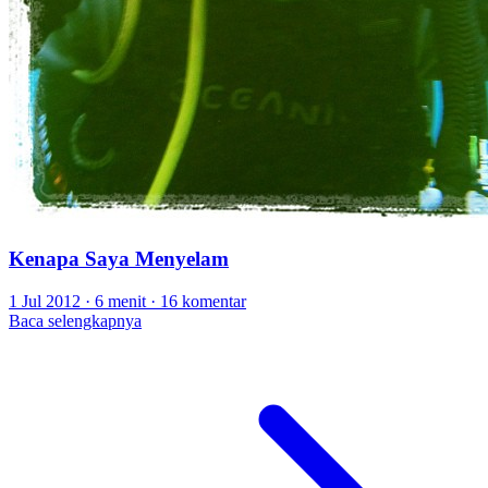
Kenapa Saya Menyelam
1 Jul 2012
·
6 menit
·
16 komentar
Baca selengkapnya