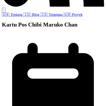
🇬🇧
Tentang
🇮🇩
Blog
🇮🇩
Tetangga
🇬🇧
Proyek
Kartu Pos Chibi Maruko Chan