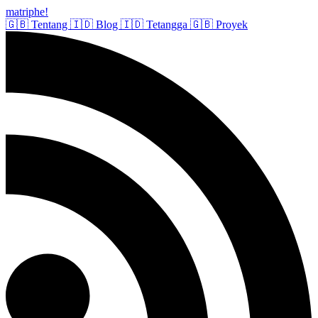
matriphe
!
🇬🇧
Tentang
🇮🇩
Blog
🇮🇩
Tetangga
🇬🇧
Proyek