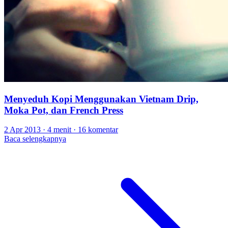
Menyeduh Kopi Menggunakan Vietnam Drip,
Moka Pot, dan French Press
2 Apr 2013
·
4 menit
·
16 komentar
Baca selengkapnya