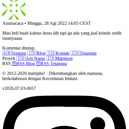
Annisacaca
•
Minggu, 28 Agt 2022 14:05 CEST
Mau beli buah kaktus ituuu iiih tapi ga ada yang jual keindo sedih
rasanyaaaa
Komentar ditutup.
🇬🇧
Tentang
🇮🇩
Blog
🇮🇩
Kontak
🇮🇩
Tetangga
Proyek
🇮🇩
Arti Nama
🇮🇩
Matripost
RSS
🛜
RSS Blog
🛜
RSS Tetangga
© 2012-2026 matriphe! · Dikembangkan oleh manusia,
berkolaborasi dengan Kecerdasan Imitasi.
v2026.07.03-0657