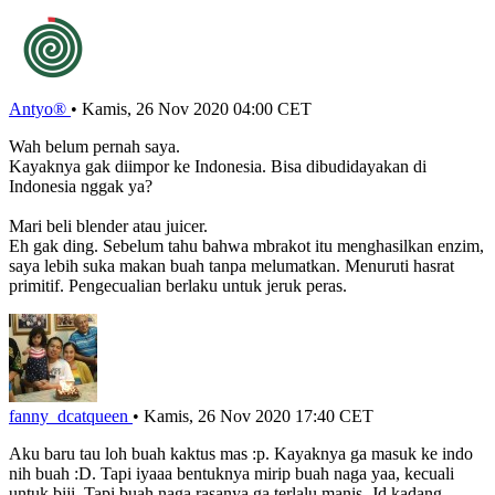
Antyo®
•
Kamis, 26 Nov 2020 04:00 CET
Wah belum pernah saya.
Kayaknya gak diimpor ke Indonesia. Bisa dibudidayakan di
Indonesia nggak ya?
Mari beli blender atau juicer.
Eh gak ding. Sebelum tahu bahwa mbrakot itu menghasilkan enzim,
saya lebih suka makan buah tanpa melumatkan. Menuruti hasrat
primitif. Pengecualian berlaku untuk jeruk peras.
fanny_dcatqueen
•
Kamis, 26 Nov 2020 17:40 CET
Aku baru tau loh buah kaktus mas :p. Kayaknya ga masuk ke indo
nih buah :D. Tapi iyaaa bentuknya mirip buah naga yaa, kecuali
untuk biji. Tapi buah naga rasanya ga terlalu manis. Jd kadang