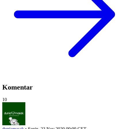
Komentar
10
duniamasak
•
Senin, 23 Nov 2020 09:09 CET