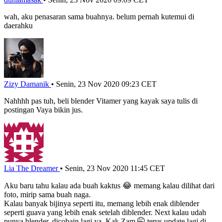
wah, aku penasaran sama buahnya. belum pernah kutemui di
daerahku
Zizy Damanik
•
Senin, 23 Nov 2020 09:23 CET
Nahhhh pas tuh, beli blender Vitamer yang kayak saya tulis di
postingan Vaya bikin jus.
Lia The Dreamer
•
Senin, 23 Nov 2020 11:45 CET
Aku baru tahu kalau ada buah kaktus 😂 memang kalau dilihat dari
foto, mirip sama buah naga.
Kalau banyak bijinya seperti itu, memang lebih enak diblender
seperti guava yang lebih enak setelah diblender. Next kalau udah
punya blender, dicobain lagi ya, Kak Zam 🤭 terus update lagi di