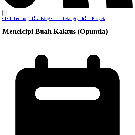
🇬🇧
Tentang
🇮🇩
Blog
🇮🇩
Tetangga
🇬🇧
Proyek
Mencicipi Buah Kaktus (Opuntia)