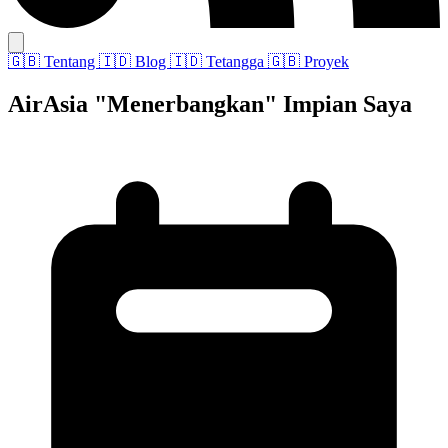
🇬🇧
Tentang
🇮🇩
Blog
🇮🇩
Tetangga
🇬🇧
Proyek
AirAsia "Menerbangkan" Impian Saya