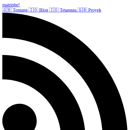
matriphe
!
🇬🇧
Tentang
🇮🇩
Blog
🇮🇩
Tetangga
🇬🇧
Proyek