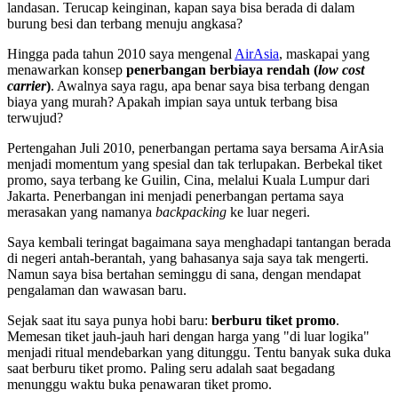
landasan. Terucap keinginan, kapan saya bisa berada di dalam
burung besi dan terbang menuju angkasa?
Hingga pada tahun 2010 saya mengenal
AirAsia
, maskapai yang
menawarkan konsep
penerbangan berbiaya rendah (
low cost
carrier
)
. Awalnya saya ragu, apa benar saya bisa terbang dengan
biaya yang murah? Apakah impian saya untuk terbang bisa
terwujud?
Pertengahan Juli 2010, penerbangan pertama saya bersama AirAsia
menjadi momentum yang spesial dan tak terlupakan. Berbekal tiket
promo, saya terbang ke Guilin, Cina, melalui Kuala Lumpur dari
Jakarta. Penerbangan ini menjadi penerbangan pertama saya
merasakan yang namanya
backpacking
ke luar negeri.
Saya kembali teringat bagaimana saya menghadapi tantangan berada
di negeri antah-berantah, yang bahasanya saja saya tak mengerti.
Namun saya bisa bertahan seminggu di sana, dengan mendapat
pengalaman dan wawasan baru.
Sejak saat itu saya punya hobi baru:
berburu tiket promo
.
Memesan tiket jauh-jauh hari dengan harga yang "di luar logika"
menjadi ritual mendebarkan yang ditunggu. Tentu banyak suka duka
saat berburu tiket promo. Paling seru adalah saat begadang
menunggu waktu buka penawaran tiket promo.