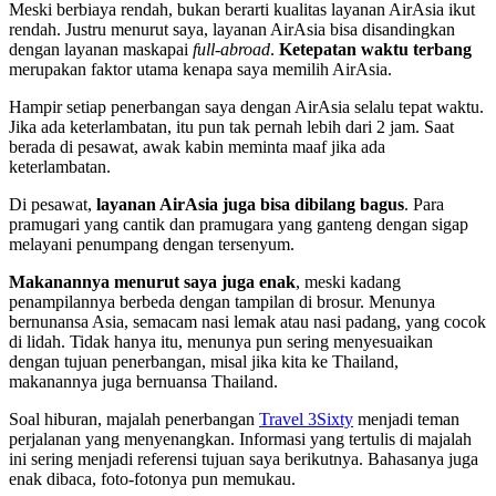
Meski berbiaya rendah, bukan berarti kualitas layanan AirAsia ikut
rendah. Justru menurut saya, layanan AirAsia bisa disandingkan
dengan layanan maskapai
full-abroad
.
Ketepatan waktu terbang
merupakan faktor utama kenapa saya memilih AirAsia.
Hampir setiap penerbangan saya dengan AirAsia selalu tepat waktu.
Jika ada keterlambatan, itu pun tak pernah lebih dari 2 jam. Saat
berada di pesawat, awak kabin meminta maaf jika ada
keterlambatan.
Di pesawat,
layanan AirAsia juga bisa dibilang bagus
. Para
pramugari yang cantik dan pramugara yang ganteng dengan sigap
melayani penumpang dengan tersenyum.
Makanannya menurut saya juga enak
, meski kadang
penampilannya berbeda dengan tampilan di brosur. Menunya
bernunansa Asia, semacam nasi lemak atau nasi padang, yang cocok
di lidah. Tidak hanya itu, menunya pun sering menyesuaikan
dengan tujuan penerbangan, misal jika kita ke Thailand,
makanannya juga bernuansa Thailand.
Soal hiburan, majalah penerbangan
Travel 3Sixty
menjadi teman
perjalanan yang menyenangkan. Informasi yang tertulis di majalah
ini sering menjadi referensi tujuan saya berikutnya. Bahasanya juga
enak dibaca, foto-fotonya pun memukau.