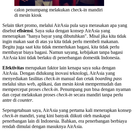
calon penumpang melakukan check-in mandiri
di mesin kiosk
Selain tiket promo, melalui AirAsia pula saya merasakan apa yang
disebut
efisiensi
. Saya suka dengan konsep AirAsia yang
menerapkan "hanya bayar yang dibutuhkan". Misal jika kita tidak
ingin makan saat di atas ya kita tidak perlu membeli makanan.
Begitu juga saat kita tidak memerlukan bagasi, kita tidak perlu
membayar biaya bagasi. Namun sayang, kebijakan tanpa bagasi
AirAsia kini tidak berlaku di penerbangan domestik Indonesia.
Efektivitas
merupakan faktor lain kenapa saya suka dengan
AirAsia. Dengan didukung inovasi teknologi, AirAsia yang
menyediakan fasilitas
check-in
manual dan cetak
boarding pass
melalui situs web, aplikasi, dan mesin
kiosk
mempermudah dan
mempercepat proses
check-in
. Penumpang pun bisa dengan nyaman
dan cepat melakukan proses
check-in
secara mandiri tanpa perlu
antre di
counter
.
Sepengetahuan saya, AirAsia yang pertama kali menerapkan konsep
check-in
mandiri, yang kini banyak diikuti oleh maskapai
penerbangan lain di Indonesia. Bahkan, era penerbangan berbiaya
rendah dimulai dengan masuknya AirAsia.