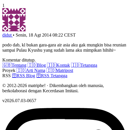
1
didut
•
Senin, 18 Agt 2014 08:22 CEST
podo dab, kl bukan gara-gara air asia aku gak mungkin bisa reunian
sampai Pulau Kyushu yang sudah lama aku mimpikan hihihi~
Komentar ditutup.
🇬🇧
Tentang
🇮🇩
Blog
🇮🇩
Kontak
🇮🇩
Tetangga
Proyek
🇮🇩
Arti Nama
🇮🇩
Matripost
RSS
🛜
RSS Blog
🛜
RSS Tetangga
© 2012-2026 matriphe! · Dikembangkan oleh manusia,
berkolaborasi dengan Kecerdasan Imitasi.
v2026.07.03-0657